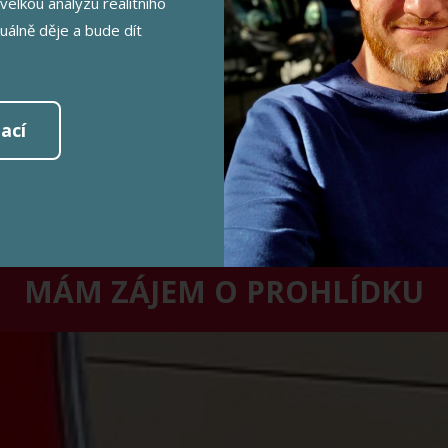
V 3+1+L Nera
velkou analýzu realitního
tuálně děje a bude dít
m2 + 6 m2 lo
.E.Beneše 11
ací
MÁM ZÁJEM O PROHLÍDKU