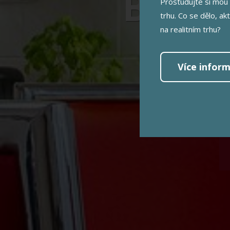
Byt D
Prostudujte si mou 
trhu. Co se dělo, ak
75 
na realitním trhu?
Dr
Více inform