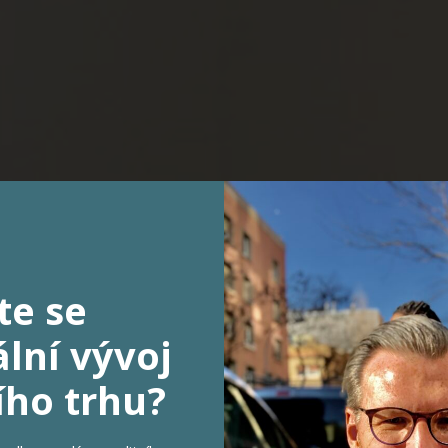
te se
lní vývoj
PRODÁNO!
ího trhu?