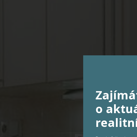
Zajímá
o aktuá
realitn