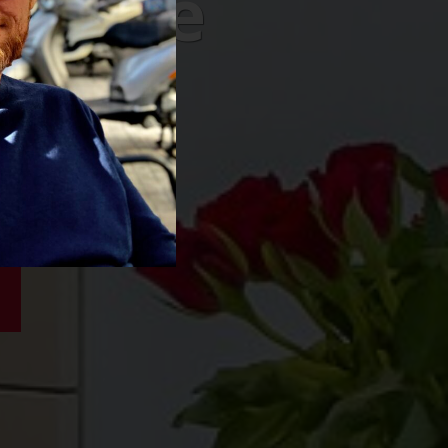
tovice
džie
81