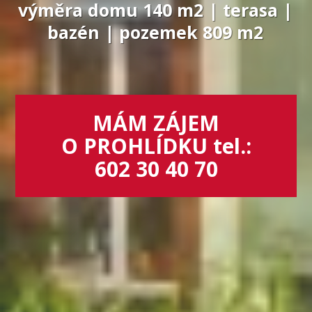
výměra domu 140 m2 | terasa |
bazén | pozemek 809 m2
MÁM ZÁJEM
O PROHLÍDKU tel.:
602 30 40 70