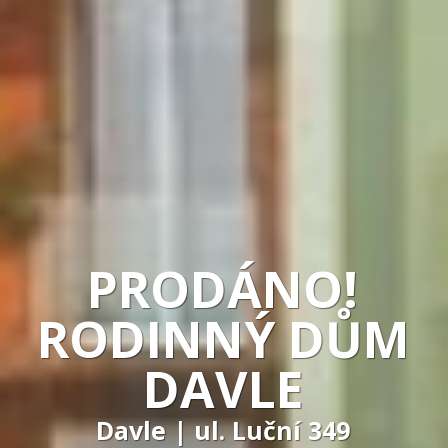
PRODÁNO!
RODINNÝ DŮM
DAVLE
Davle | ul. Luční 349