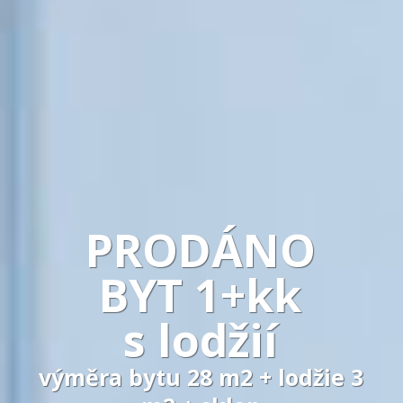
PRODÁNO
BYT 1+kk
s lodžií
výměra bytu 28 m2 + lodžie 3