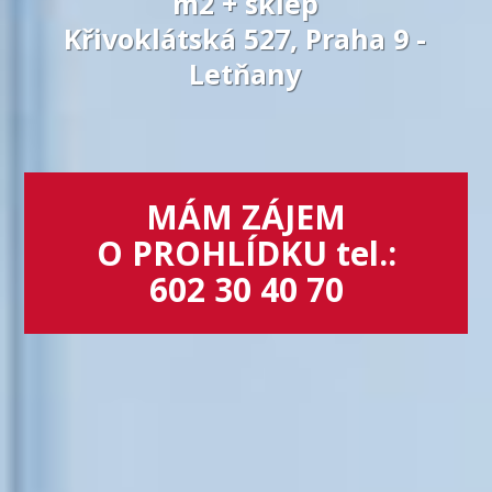
m2 + sklep
Křivoklátská 527, Praha 9 -
Letňany
MÁM ZÁJEM
O PROHLÍDKU tel.:
602 30 40 70