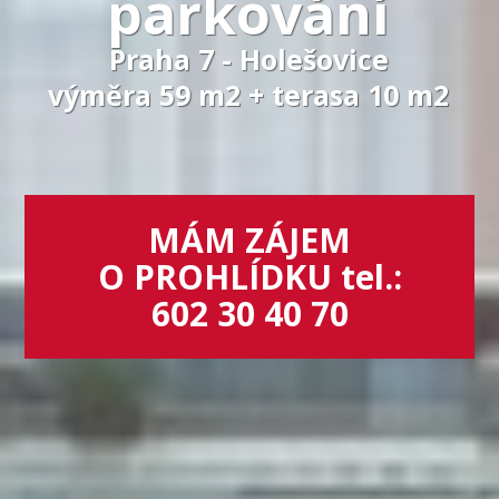
parkování
Praha 7 - Holešovice
výměra 59 m2 + terasa 10 m2
MÁM ZÁJEM
O PROHLÍDKU tel.:
602 30 40 70