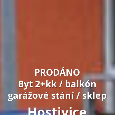
PRODÁNO
Byt 2+kk / balkón
garážové stání / sklep
Hostivice