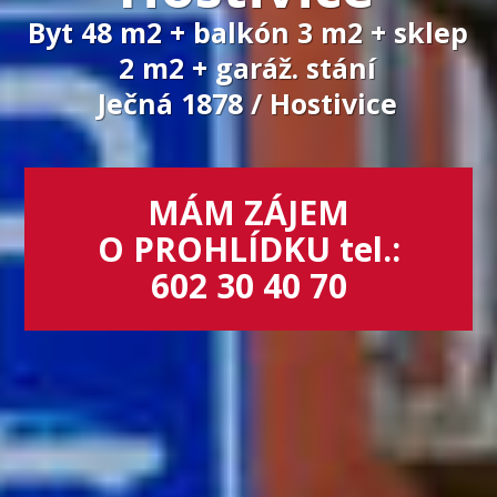
Byt 48 m2 + balkón 3 m2 + sklep
2 m2 + garáž. stání
Ječná 1878 / Hostivice
MÁM ZÁJEM
O PROHLÍDKU tel.:
602 30 40 70