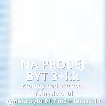
NA PRODEJ
BYT 3+kk
Kralupy nad Vltavou,
Přemyslova ul.
výměra bytu 91,7 m2 + terasa 10