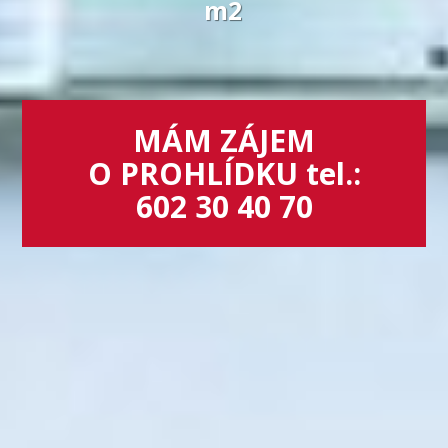
m2
MÁM ZÁJEM
O PROHLÍDKU tel.:
602 30 40 70