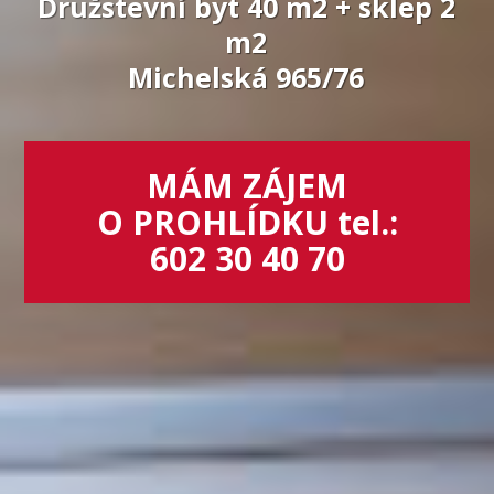
Družstevní byt 40 m2 + sklep 2
m2
Michelská 965/76
MÁM ZÁJEM
O PROHLÍDKU tel.:
602 30 40 70