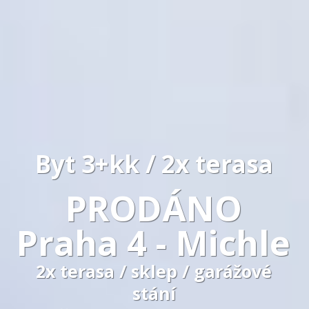
Byt 3+kk / 2x terasa
PRODÁNO
Praha 4 - Michle
2x terasa / sklep / garážové
stání