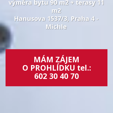
výměra bytu 90 m2 + terasy 11
m2
Hanusova 1537/3, Praha 4 -
Michle
MÁM ZÁJEM
O PROHLÍDKU tel.:
602 30 40 70