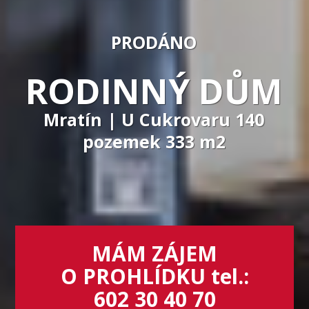
PRODÁNO
RODINNÝ DŮM
Mratín | U Cukrovaru 140
pozemek 333 m2
MÁM ZÁJEM
O PROHLÍDKU tel.:
602 30 40 70