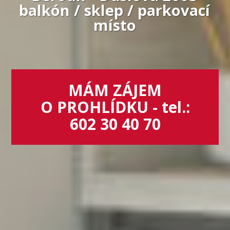
balkón / sklep / parkovací
místo
MÁM ZÁJEM
O PROHLÍDKU - tel.:
602 30 40 70