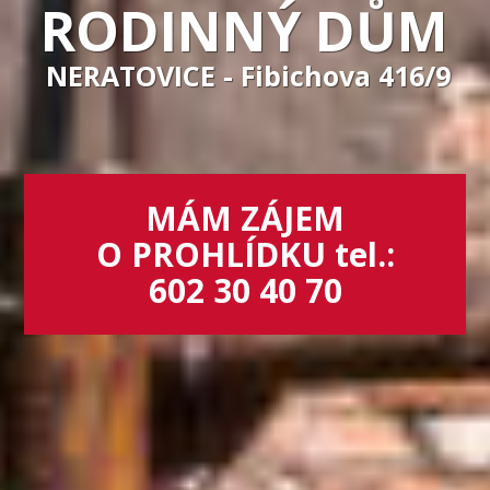
RODINNÝ DŮM
NERATOVICE - Fibichova 416/9
MÁM ZÁJEM
O PROHLÍDKU tel.:
602 30 40 70