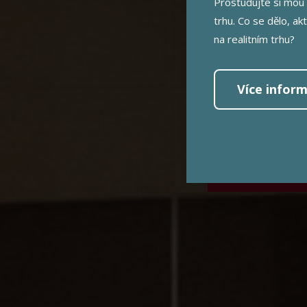
Prostudujte si mou 
trhu. Co se dělo, ak
na realitním trhu?
Více inform
MÁM ZÁ