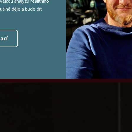
BYT 2+kk
velkou analýzu realitního
tuálně děje a bude dít
výměra bytu 36 m2 + terasa 24 m2
Pod Labuťkou 949/7, Praha 8 - Libeň
ací
JEM O PROHLÍDKU tel.: 602 3