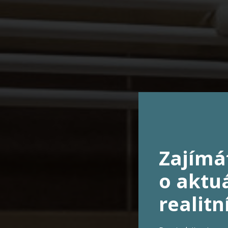
Zajímá
o aktuá
realitn