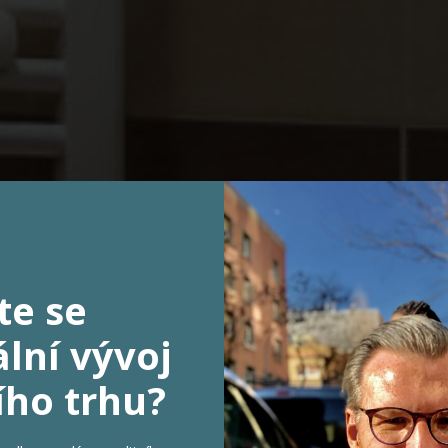
PRODÁNO
te se
lní vývoj
NA PRODEJ
ího trhu?