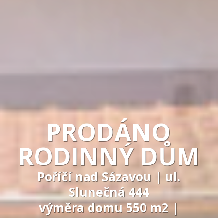
PRODÁNO
RODINNÝ DŮM
Poříčí nad Sázavou | ul.
Slunečná 444
výměra domu 550 m2 |