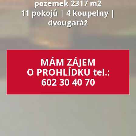
pozemek 2317 m2
11 pokojů | 4 koupelny |
dvougaráž
MÁM ZÁJEM
O PROHLÍDKU tel.:
602 30 40 70