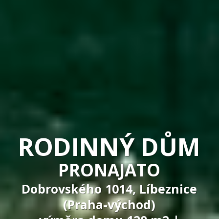
RODINNÝ DŮM
PRONAJATO
Dobrovského 1014, Líbeznice
(Praha-východ)