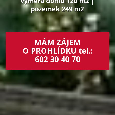
výměra domu 120 m2 |
pozemek 249 m2
MÁM ZÁJEM
O PROHLÍDKU tel.:
602 30 40 70