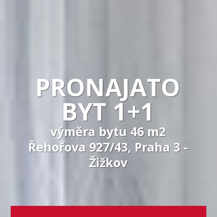
PRONAJATO
BYT 1+1
výměra bytu 46 m2
Řehořova 927/43, Praha 3 -
Žižkov