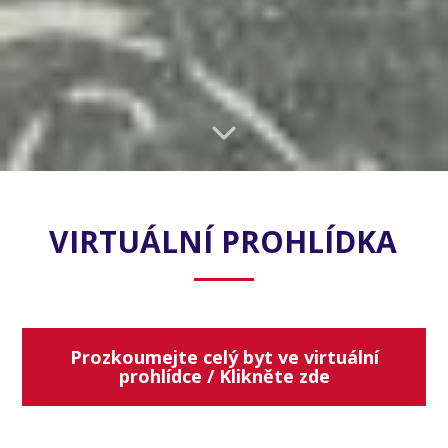
VIRTUÁLNÍ PROHLÍDKA
Prozkoumejte celý byt ve virtuální
prohlídce / Klikněte zde