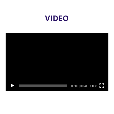
VIDEO
Video
přehrávač
00:00
|
00:44
1.00x