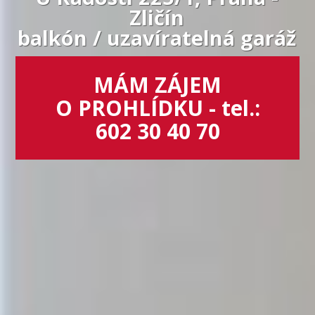
Zličín
balkón / uzavíratelná garáž
MÁM ZÁJEM
O PROHLÍDKU - tel.:
602 30 40 70