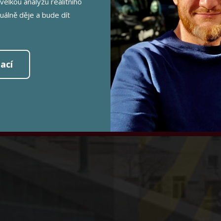
AHA 10 - MI
velkou analýzu realitního
tuálně děje a bude dít
výměra bytu 43 m2 + terasa 8 m2
obohdalecká 1484/18, Praha 10 - Mi
ací
JEM O PROHLÍDKU tel.: 602 3