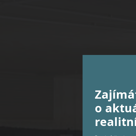
Zajímá
By
o aktuá
realitn