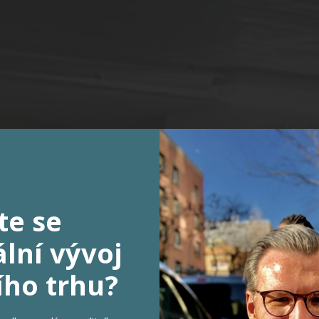
te se
t 2+kk / Terasa / Garáž. st
lní vývoj
PRODÁNO
ího trhu?