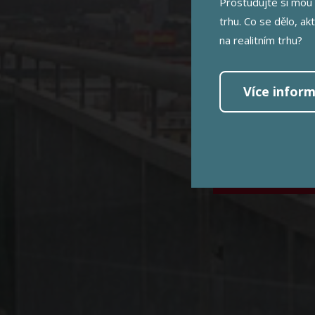
PPR
Prostudujte si mou 
trhu. Co se dělo, ak
na realitním trhu?
Nov
Více inform
MÁM ZÁ