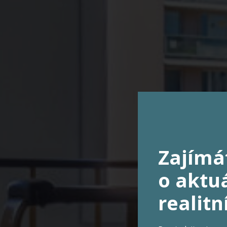
Zajímá
o aktuá
realitn