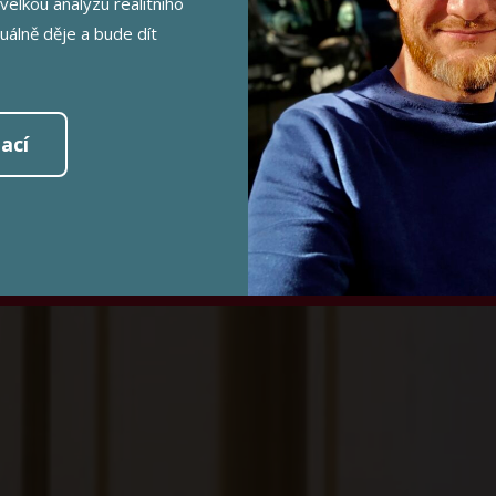
AHA 4 - CHO
velkou analýzu realitního
tuálně děje a bude dít
výměra bytu 33 m2 + sklep 4 m2
Láskova 1814/12, Praha 4 - Chodov
ací
JEM O PROHLÍDKU tel.: 602 3