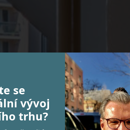
te se
Byt 1+kk + sklep
lní vývoj
PRODÁNO
ího trhu?