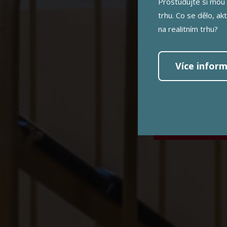
PR
Prostudujte si mou 
trhu. Co se dělo, ak
na realitním trhu?
Více inform
MÁM ZÁ