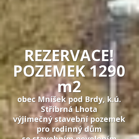
REZERVACE!
POZEMEK 1290
m2
obec Mníšek pod Brdy, k.ú.
Stříbrná Lhota
výjimečný stavební pozemek
pro rodinný dům
se stavebním povolením