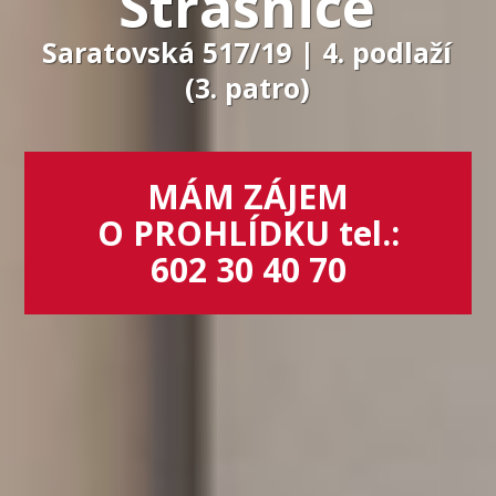
Strašnice
Saratovská 517/19 | 4. podlaží
(3. patro)
MÁM ZÁJEM
O PROHLÍDKU tel.:
602 30 40 70