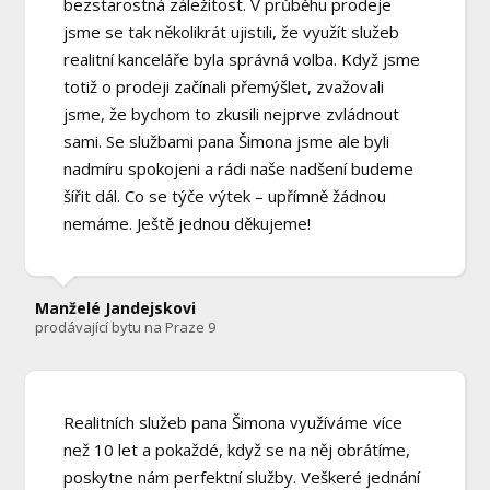
bezstarostná záležitost. V průběhu prodeje
jsme se tak několikrát ujistili, že využít služeb
realitní kanceláře byla správná volba. Když jsme
totiž o prodeji začínali přemýšlet, zvažovali
jsme, že bychom to zkusili nejprve zvládnout
sami. Se službami pana Šimona jsme ale byli
nadmíru spokojeni a rádi naše nadšení budeme
šířit dál. Co se týče výtek – upřímně žádnou
nemáme. Ještě jednou děkujeme!
Manželé Jandejskovi
prodávající bytu na Praze 9
Realitních služeb pana Šimona využíváme více
než 10 let a pokaždé, když se na něj obrátíme,
poskytne nám perfektní služby. Veškeré jednání