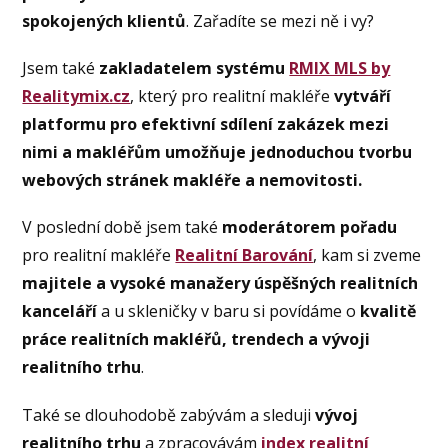
spokojených klientů
. Zařadíte se mezi ně i vy?
Jsem také
zakladatelem systému
RMIX MLS by
Realitymix.cz
, který pro realitní makléře
vytváří
platformu pro efektivní sdílení zakázek mezi
nimi a makléřům umožňuje jednoduchou tvorbu
webových stránek makléře a nemovitosti.
V poslední době jsem také
moderátorem pořadu
pro realitní makléře
Realitní Barování
, kam si zveme
majitele a vysoké manažery úspěšných realitních
kanceláří
a u skleničky v baru si povídáme o
kvalitě
práce realitních makléřů, trendech a vývoji
realitního trhu
.
Také se dlouhodobě zabývám a sleduji
vývoj
realitního trhu
a zpracovávám
index realitní