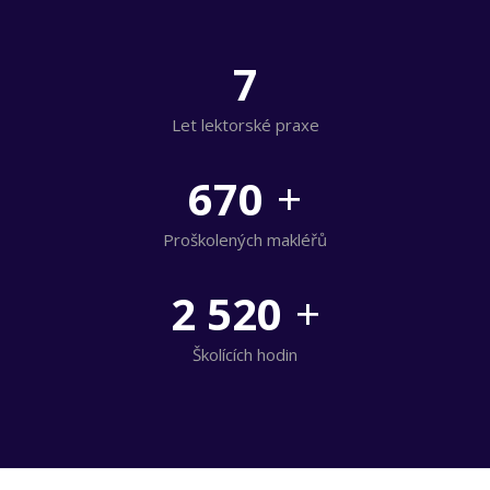
7
Let lektorské praxe
670
+
Proškolených makléřů
2 520
+
Školících hodin