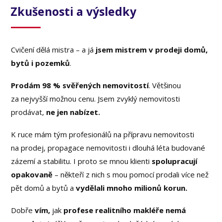
Zkušenosti a výsledky
Cvičení dělá mistra – a já
jsem mistrem v prodeji domů,
bytů i pozemků
.
Prodám 98 % svěřených nemovitostí
. Většinou
za nejvyšší možnou cenu. Jsem zvyklý nemovitosti
prodávat,
ne jen nabízet.
K ruce mám tým profesionálů na přípravu nemovitosti
na prodej, propagace nemovitosti i dlouhá léta budované
zázemí a stabilitu. I proto se mnou klienti
spolupracují
opakovaně
– někteří z nich s mou pomocí prodali více než
pět domů a bytů a
vydělali mnoho milionů korun.
Dobře
vím,
jak
profese realitního makléře nemá