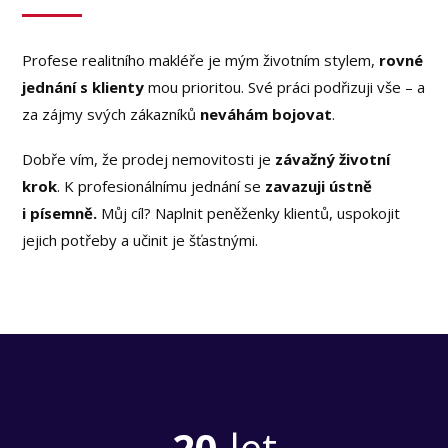
Profese realitního makléře je mým životním stylem,
rovné
jednání s klienty
mou prioritou. Své práci podřizuji vše – a
za zájmy svých zákazníků
neváhám bojovat
.
Dobře vím, že prodej nemovitosti je
závažný životní
krok
. K profesionálnímu jednání se
zavazuji ústně
i písemně.
Můj cíl? Naplnit peněženky klientů, uspokojit
jejich potřeby a učinit je šťastnými.
20
let