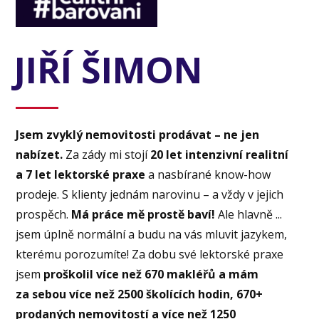
JIŘÍ ŠIMON
Jsem zvyklý nemovitosti prodávat – ne jen
nabízet.
Za zády mi stojí
20 let intenzivní realitní
a 7 let lektorské praxe
a nasbírané know-how
prodeje. S klienty jednám narovinu – a vždy v jejich
prospěch.
Má práce mě prostě baví!
Ale hlavně ...
jsem úplně normální a budu na vás mluvit jazykem,
kterému porozumíte! Za dobu své lektorské praxe
jsem
proškolil více než 670 makléřů a mám
za sebou více než 2500 školících hodin, 670+
prodaných nemovitostí a více než 1250