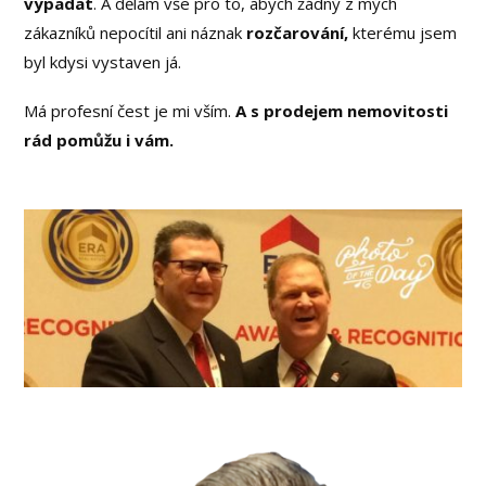
vypadat
. A dělám vše pro to, abych žádný z mých
zákazníků nepocítil ani náznak
rozčarování,
kterému jsem
byl kdysi vystaven já.
Má profesní čest je mi vším.
A
s prodejem nemovitosti
rád pomůžu i vám.