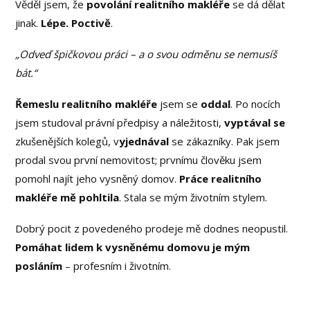
Věděl jsem, že
povolání realitního makléře
se dá dělat
jinak.
Lépe. Poctivě
.
„Odveď špičkovou práci – a o svou odměnu se nemusíš
bát.“
Řemeslu realitního makléře
jsem se
oddal
. Po nocích
jsem studoval právní předpisy a náležitosti,
vyptával se
zkušenějších kolegů, v
yjednával
se zákazníky. Pak jsem
prodal svou první nemovitost; prvnímu člověku jsem
pomohl najít jeho vysněný domov.
Práce realitního
makléře mě pohltila
. Stala se mým životním stylem.
Dobrý pocit z povedeného prodeje mě dodnes neopustil.
Pomáhat lidem k vysněnému domovu je mým
posláním
– profesním i životním.