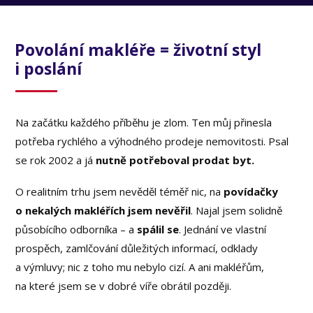
Povolání makléře = životní styl
i poslání
Na začátku každého příběhu je zlom. Ten můj přinesla
potřeba rychlého a výhodného prodeje nemovitosti. Psal
se rok 2002 a já
nutně potřeboval prodat byt.
O realitním trhu jsem nevěděl téměř nic, na
povídačky
o nekalých makléřích jsem nevěřil
. Najal jsem solidně
působícího odborníka – a
spálil se
. Jednání ve vlastní
prospěch, zamlčování důležitých informací, odklady
a výmluvy; nic z toho mu nebylo cizí. A ani makléřům,
na které jsem se v dobré víře obrátil později.