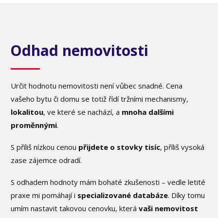
Odhad nemovitosti
Určit hodnotu nemovitosti není vůbec snadné. Cena
vašeho bytu či domu se totiž řídí tržními mechanismy,
lokalitou
, ve které se nachází, a
mnoha dalšími
proměnnými
.
S příliš nízkou cenou
přijdete o stovky tisíc
, příliš vysoká
zase zájemce odradí.
S odhadem hodnoty mám bohaté zkušenosti – vedle letité
praxe mi pomáhají i
specializované databáze
. Díky tomu
umím nastavit takovou cenovku, která
vaši nemovitost