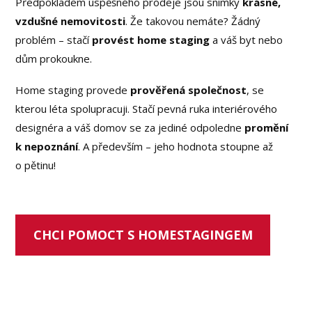
Předpokladem úspěšného prodeje jsou snímky
krásné,
vzdušné nemovitosti
. Že takovou nemáte? Žádný
problém – stačí
provést home staging
a váš byt nebo
dům prokoukne.
Home staging provede
prověřená společnost
, se
kterou léta spolupracuji. Stačí pevná ruka interiérového
designéra a váš domov se za jediné odpoledne
promění
k nepoznání
. A především – jeho hodnota stoupne až
o pětinu!
CHCI POMOCT S HOMESTAGINGEM