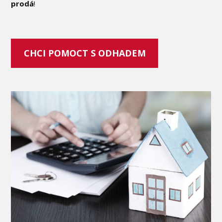
prodá
!
CHCI POMOCT S ODHADEM