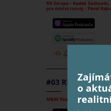
RK Evropa - Radek Sechovec
,
pro místní rozvoj - Pavel Rak
Zajímá
#03 REALITNÍ B
o aktuá
realitn
M&M Reality - Petr Morcinek