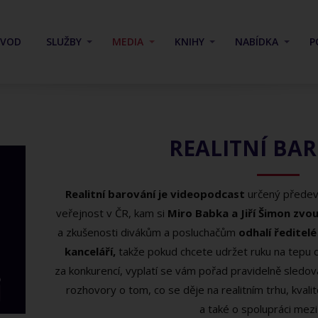
ÚVOD
SLUŽBY
MEDIA
KNIHY
NABÍDKA
P
REALITNÍ BA
Realitní barování je videopodcast
určený předevš
veřejnost v ČR, kam si
Miro Babka a Jiří Šimon zvou
a zkušenosti divákům a posluchačům
odhalí ředitel
kanceláří,
takže pokud chcete udržet ruku na tepu d
za konkurencí, vyplatí se vám pořad pravidelně sledo
rozhovory o tom, co se děje na realitním trhu, kvali
a také o spolupráci mezi