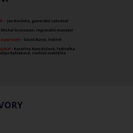
ČR
– Jan Borůvka, generální sekretář
 Michal Grossman, regionální manažer
 a partneři
- David Bureš, ředitel
ejskal
- Kateřina Navrátilová, ředitelka
aliya Baklaková, realitní makléřka
OVORY