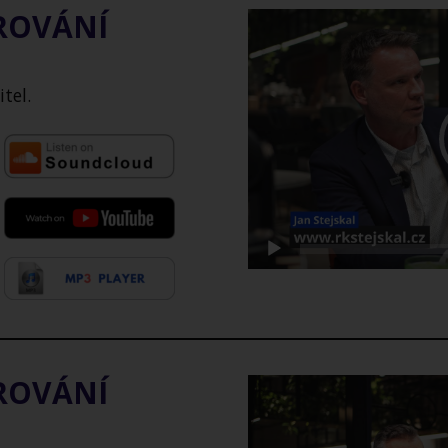
AROVÁNÍ
Video
přehrávač
tel
.
AROVÁNÍ
Video
přehrávač