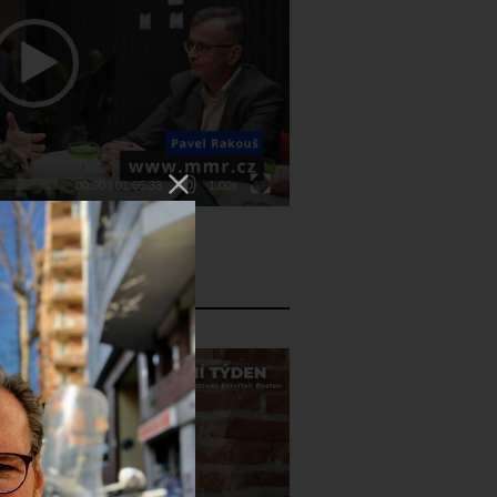
00:00
|
01:05:33
1.00x