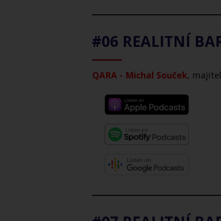
#06 REALITNÍ B
QARA - Michal Souček
, majite