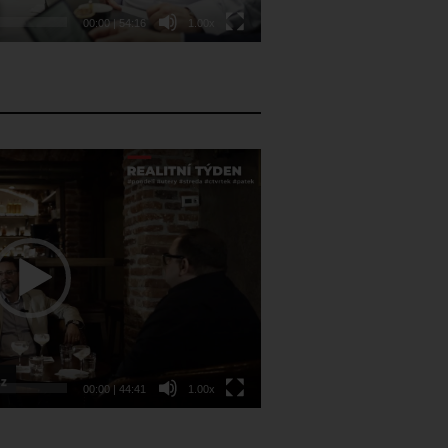
00:00
|
54:16
1.00x
00:00
|
44:41
1.00x