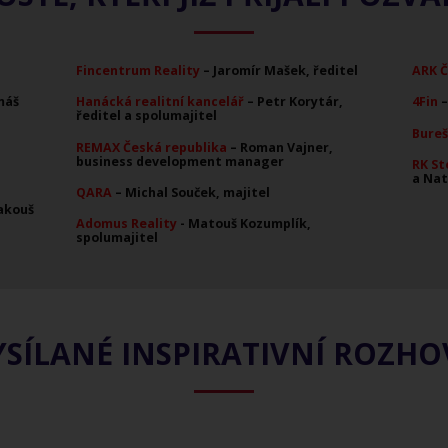
Fincentrum Reality
– Jaromír Mašek, ředitel
ARK 
máš
Hanácká realitní kancelář
– Petr Korytár,
4Fin
–
ředitel a spolumajitel
Bureš
REMAX Česká republika
– Roman Vajner,
business development manager
RK St
a Nat
QARA
– Michal Souček, majitel
akouš
Adomus Reality
- Matouš Kozumplík,
spolumajitel
SÍLANÉ INSPIRATIVNÍ ROZH