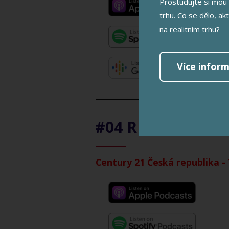
Prostudujte si mou 
trhu. Co se dělo, ak
na realitním trhu?
Více inform
#04 REALITNÍ B
Century 21 Česká republika -