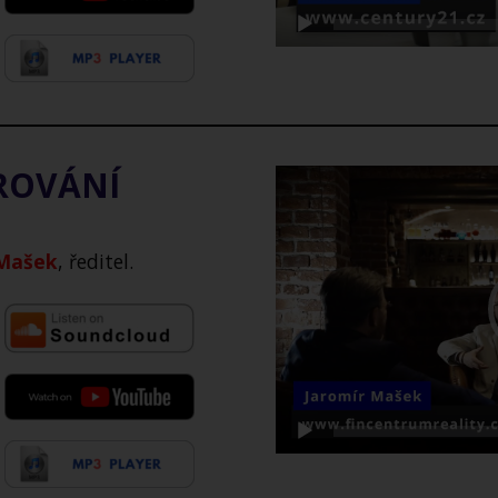
AROVÁNÍ
Video
přehrávač
 Mašek
, ředitel.