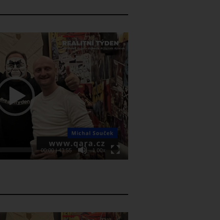
00:00
|
43:55
1.00x