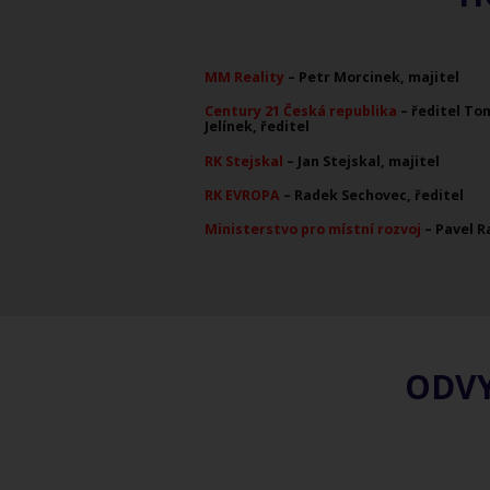
MM Reality
– Petr Morcinek,
majitel
Century 21 Česká republika
– ředitel To
Jelínek
, ředitel
RK Stejskal
– Jan Stejskal
, majitel
RK EVROPA
– Radek Sechovec
, ředitel
Ministerstvo pro místní rozvoj
– Pavel R
ODVY