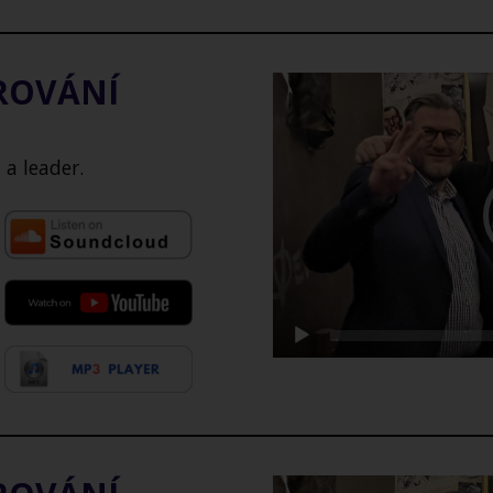
AROVÁNÍ
Video
přehrávač
l a leader.
Video