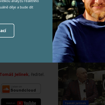
velkou analýzu realitního
tuálně děje a bude dít
ací
AROVÁNÍ
Video
přehrávač
 Tomáš Jelínek
, ředitel.