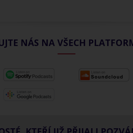
UJTE NÁS NA VŠECH PLATFO
OSTÉ, KTEŘÍ JIŽ PŘIJALI POZVÁ