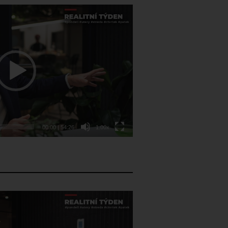
00:00
|
54:26
1.00x