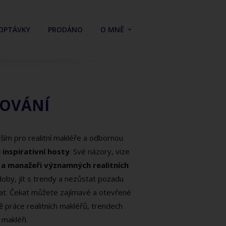
OPTÁVKY
PRODÁNO
O MNĚ
ROVÁNÍ
ím pro realitní makléře a odbornou
 inspirativní hosty
. Své názory, vize
é a manažeři významných realitních
oby, jít s trendy a nezůstat pozadu
vat. Čekat můžete zajímavé a otevřené
tě práce realitních makléřů, trendech
 makléři.