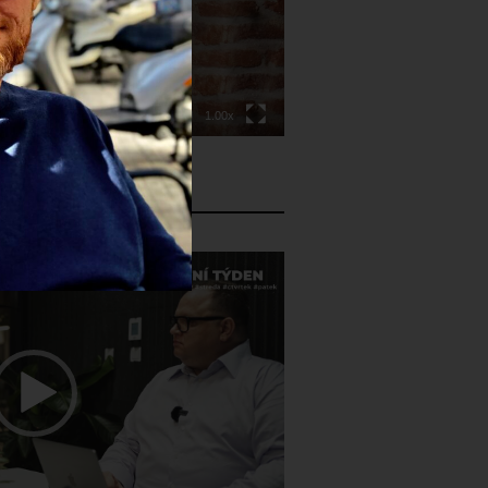
00:00
|
01:03:08
1.00x