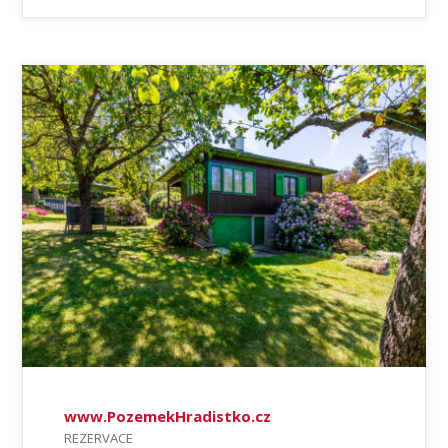
www.PozemekHradistko.cz
REZERVACE