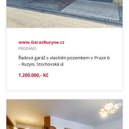
www.GarazRuzyne.cz
PRODÁNO
Řadová garáž s vlastním pozemkem v Praze 6
- Ruzyni, Stochovská ul.
1.200.000,- Kč