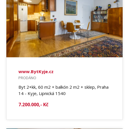
www.BytKyje.cz
PRODÁNO
Byt 2+kk, 60 m2 + balkón 2 m2 + sklep, Praha
14 - Kyje, Lipnická 1540
7.200.000,- Kč