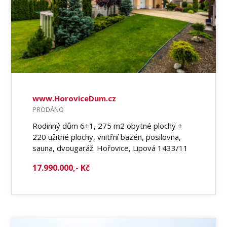
www.HoroviceDum.cz
PRODÁNO
Rodinný dům 6+1, 275 m2 obytné plochy +
220 užitné plochy, vnitřní bazén, posilovna,
sauna, dvougaráž. Hořovice, Lipová 1433/11
17.990.000,- Kč