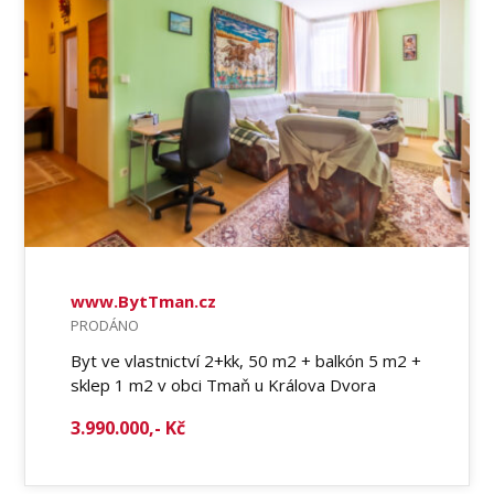
www.BytTman.cz
PRODÁNO
Byt ve vlastnictví 2+kk, 50 m2 + balkón 5 m2 +
sklep 1 m2 v obci Tmaň u Králova Dvora
3.990.000,- Kč