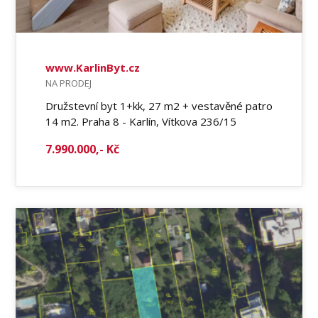
www.KarlinByt.cz
NA PRODEJ
Družstevní byt 1+kk, 27 m2 + vestavěné patro
14 m2. Praha 8 - Karlín, Vítkova 236/15
7.990.000,- Kč