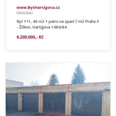
www.BytHartigova.cz
PRODÁNO
Byt 1+1, 46 m2 + patro na spaní 7 m2 Praha 3
- Žižkov, Hartigova 1484/84
6.200.000,- Kč