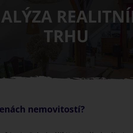
ALÝZA REALITN
TRHU
cenách nemovitostí?