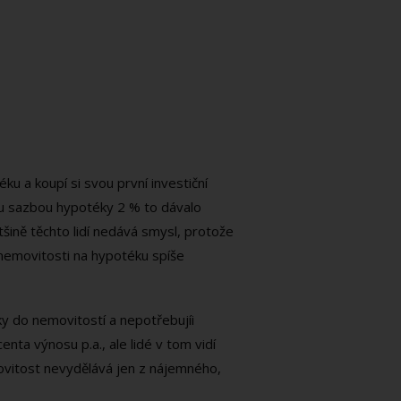
éku a koupí si svou první investiční
vou sazbou hypotéky 2 % to dávalo
tšině těchto lidí nedává smysl, protože
 nemovitosti na hypotéku spíše
dky do nemovitostí a nepotřebujíi
nta výnosu p.a., ale lidé v tom vidí
ovitost nevydělává jen z nájemného,