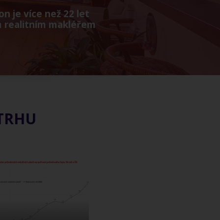
on je více než 22 let
m realitním makléřem
TRHU