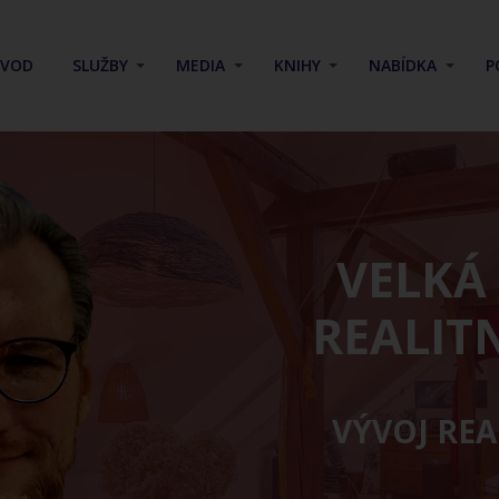
ÚVOD
SLUŽBY
MEDIA
KNIHY
NABÍDKA
P
VELKÁ
REALIT
VÝVOJ RE