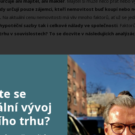
rčuje ani majitel, ani makléř
. Majitel si může něco přát nebo 
y určují pouze zájemci, kteří nemovitost buď koupí nebo nekou
ř.
Na aktuální cenu nemovitosti má vliv mnoho faktorů, ať už se je
hypotéční sazby tak i celkové nálady ve společnosti
. Faktor
 trhu v souvislostech? To se dozvíte v následujících analýzác
í vliv na aktuální situaci trhu
te se
lní vývoj
ího trhu?
, je jasné, že nabídka je vyšší než poptávka a dochází k útlumu rea