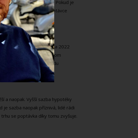
cích" a ti určují pravidla. Pokud je
st, že ceny díky velké poptávce
 na svém zasedání 16. června 2022
ě o finanční stabilitě přitom
ostupnost bydlení z pohledu
ižší a naopak. Vyšší sazba hypotéky
 je sazba naopak příznivá, lidé rádi
ním trhu se poptávka díky tomu zvyšuje.