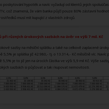
 poskytování hypoték a navíc vyžadují od klientů jejich spoluúčas
% LTV, což znamená, že vám banka půjčí pouze 80% zástavní hodnot
ostředků musí mít kupující z vlastních zdrojů.
při různých úrokových sazbách na úvěr ve výši 7 mil. Kč
úrokové sazby na měsíční splátku a také na celkově zaplacené úrok
ě 5,5% je splátka již 42.980,- tj. o 13.314,- Kč měsíčně víc. Navíc
bě 5,5% je to již jen na úrocích částka ve výši 5,9 mil Kč. Výše sa
kých sazbách si půjčovat a tak i kupovat nemovitosti.