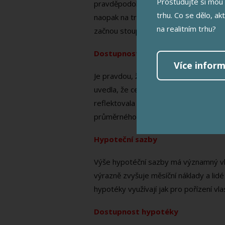
Prostudujte si mou 
pravděpodobností se ceny mohou snižova
trhu. Co se dělo, ak
naopak na trhu nemovitostí méně než 
na realitním trhu?
začnou stoupat. Tomuto trhu říkáme "tr
Dostupnost bydlení
Více inform
Je pravdou, že v evropském prostoru j
uvedla, že ceny bytů jsou pro domácno
reflektovala nadhodnocení o 15 procen
průměrného příjmu jasně ukazuje, jak t
Hypoteční sazby
Výše hypotéční sazby má významný vliv 
výrazně zvyšuje měsíční náklady a lidé
hypotéky využívají jak pro pořízení vl
Dostupnost hypotéky