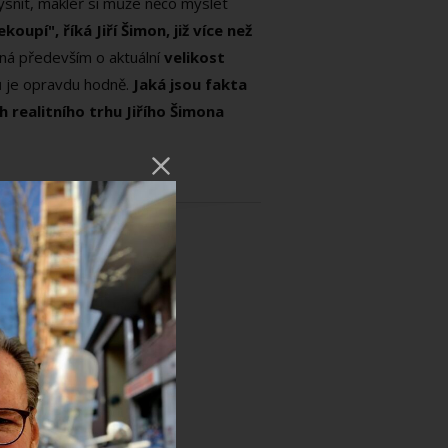
vysnít, makléř si může něco myslet
pí", říká Jiří Šimon, již více než
dná především o aktuální
velikost
ů je opravdu hodně.
Jaká jsou fakta
h realitního trhu Jiřího Šimona
litního trhu. S největší