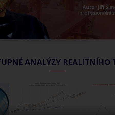
Autor Jiří Šim
profesionální
UPNÉ ANALÝZY REALITNÍHO 