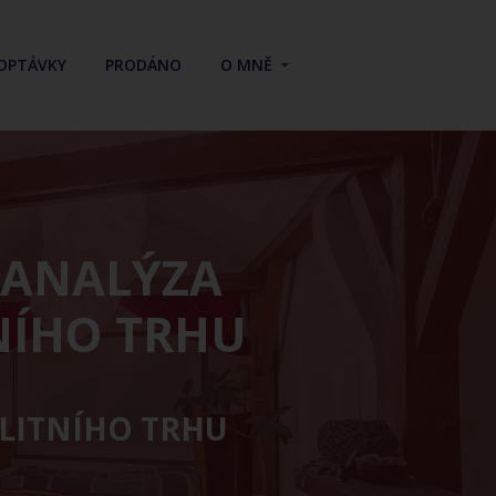
OPTÁVKY
PRODÁNO
O MNĚ
 ANALÝZA
NÍHO TRHU
ALITNÍHO TRHU