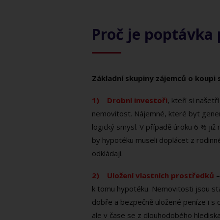
Proč je poptávka 
Základní skupiny zájemců o koupi se
1) Drobní investoři
, kteří si našet
nemovitost. Nájemné, které byt generu
logický smysl. V případě úroku 6 % již
by hypotéku museli doplácet z rodinn
odkládají.
2) Uložení vlastních prostředků
–
k tomu hypotéku. Nemovitosti jsou stál
dobře a bezpečně uložené peníze i s 
ale v čase se z dlouhodobého hlediska