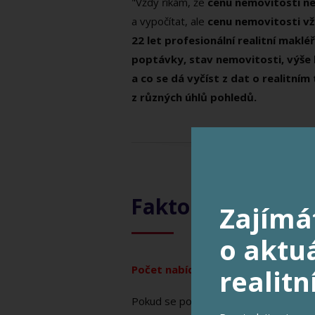
"Vždy říkám, že
cenu nemovitosti neu
a vypočítat, ale
cenu nemovitosti vžd
22 let profesionální realitní maklé
poptávky, stav nemovitosti, výše 
a co se dá vyčíst z dat o realitním
z různých úhlů pohledů.
Faktory, které maj
Zajímá
o aktuá
Počet nabídek na trhu
realitn
Pokud se počet nabídek na trhu zvyšuje