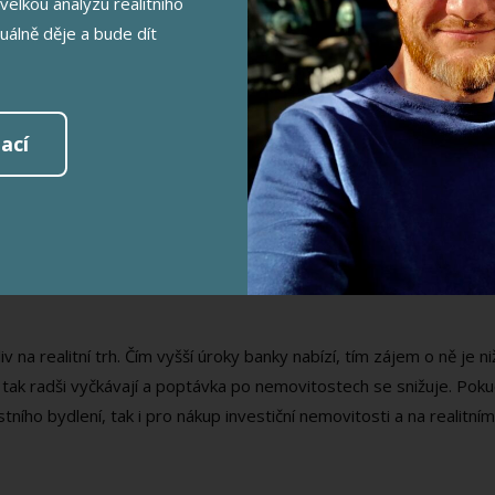
velkou analýzu realitního
t, prodat nemovitost je tak těžší. Tomuto trhu říkáme "trh kupují
tuálně děje a bude dít
obvykle, tak poptávka převyšuje nabídku a je velká převděpodbno
h prodávajících" kdy pravidla určují majitelé nemovitostí.
ací
e Praha na špici nejdražšího bydlení v poměru s příjmy lidí. ČNB
sti s mediánovými příjmy nadhodnocené už o 40 %. V minulé zpráv
tních bodů nižší.
Index dostupnosti bydlení
, kterým sledujeme d
ěžké je pro většinu lidí dnes dosáhnout na vlastní bydlení.
na realitní trh. Čím vyšší úroky banky nabízí, tím zájem o ně je n
 tak radši vyčkávají a poptávka po nemovitostech se snižuje. Pokud
astního bydlení, tak i pro nákup investiční nemovitosti a na realit