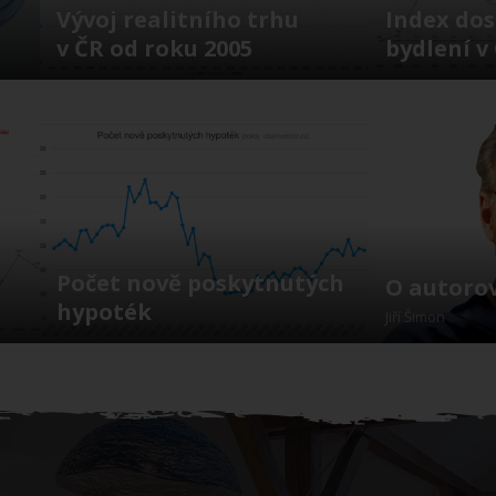
Vývoj realitního trhu
Index dos
v ČR od roku 2005
bydlení v
Počet nově poskytnutých
O autorov
hypoték
Jiří Šimon