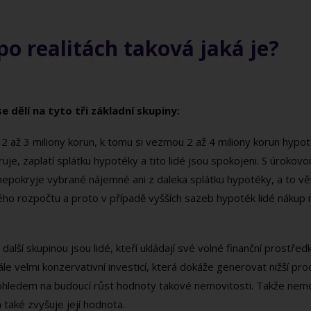
po realitách taková jaká je?
 dělí na tyto tři základní skupiny:
ří 2 až 3 miliony korun, k tomu si vezmou 2 až 4 miliony korun hypot
je, zaplatí splátku hypotéky a tito lidé jsou spokojeni. S úroko
 nepokryje vybrané nájemné ani z daleka splátku hypotéky, a to vě
ého rozpočtu a proto v případě vyšších sazeb hypoték lidé nákup
 další skupinou jsou lidé, kteří ukládají své volné finanční prostře
e velmi konzervativní investicí, která dokáže generovat nižší proce
ohledem na budoucí růst hodnoty takové nemovitosti. Takže nem
 také zvyšuje její hodnota.