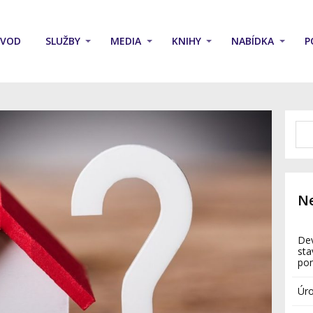
ÚVOD
SLUŽBY
MEDIA
KNIHY
NABÍDKA
P
Ne
Dev
sta
po
Úro