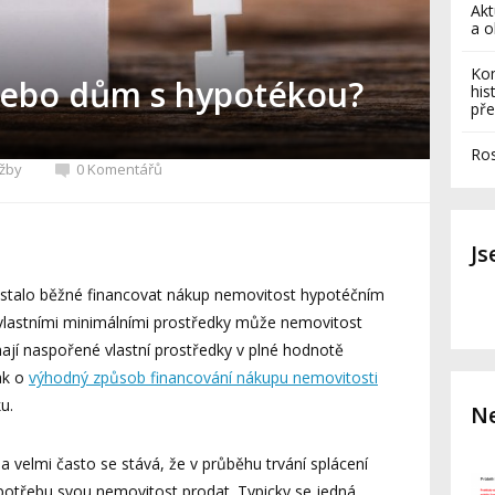
Akt
a o
Kom
 nebo dům s hypotékou?
his
pře
Ros
užby
0 Komentářů
J
e stalo běžné financovat nákup nemovitost hypotéčním
 vlastními minimálními prostředky může nemovitost
nemají naspořené vlastní prostředky v plné hodnotě
ak o
výhodný způsob financování nákupu nemovitosti
u.
Ne
a velmi často se stává, že v průběhu trvání splácení
potřebu svou nemovitost prodat. Typicky se jedná