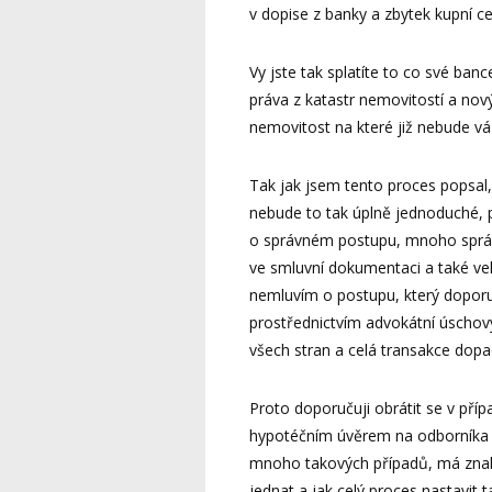
v dopise z banky a zbytek kupní c
Vy jste tak splatíte to co své ba
práva z katastr nemovitostí a nov
nemovitost na které již nebude v
Tak jak jsem tento proces popsal,
nebude to tak úplně jednoduché, 
o správném postupu, mnoho sprá
ve smluvní dokumentaci a také ve
nemluvím o postupu, který doporuču
prostřednictvím advokátní úschovy
všech stran a celá transakce dopa
Proto doporučuji obrátit se v příp
hypotéčním úvěrem na odborníka z 
mnoho takových případů, má znalost
jednat a jak celý proces nastavit 