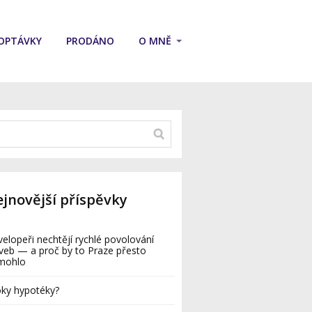
OPTÁVKY
PRODÁNO
O MNĚ
jnovější příspěvky
elopeři nechtějí rychlé povolování
veb — a proč by to Praze přesto
mohlo
ky hypotéky?