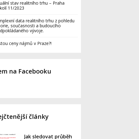
uální stav realitního trhu – Praha
kolí 11/2023
plexní data realitního trhu z pohledu
torie, současnosti a budoucího
dpokládaného vývoje.
tou ceny nájmů v Praze?!
sem na Facebooku
jčtenější články
Jak sledovat průběh