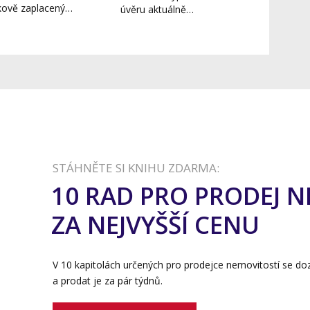
kově zaplacený…
úvěru aktuálně…
STÁHNĚTE SI KNIHU ZDARMA:
10 RAD PRO PRODEJ 
ZA NEJVYŠŠÍ CENU
V 10 kapitolách určených pro prodejce nemovitostí se doz
a prodat je za pár týdnů.