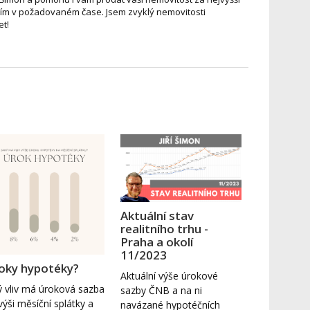
m v požadovaném čase. Jsem zvyklý nemovitosti
et!
Aktuální stav
realitního trhu -
Praha a okolí
11/2023
oky hypotéky?
Aktuální výše úrokové
ý vliv má úroková sazba
sazby ČNB a na ni
výši měsíční splátky a
navázané hypotéčních