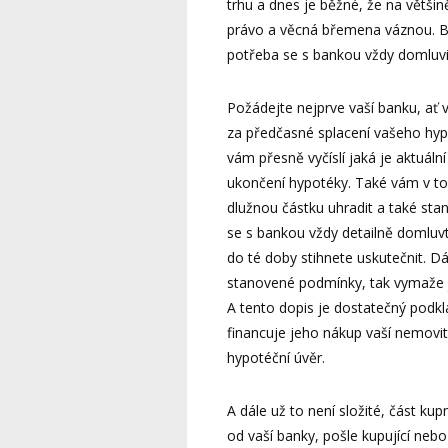
trhu a dnes je běžné, že na větš
právo a věcná břemena váznou. Ban
potřeba se s bankou vždy domluvi
Požádejte nejprve vaší banku, ať 
za předčasné splacení vašeho hyp
vám přesně vyčíslí jaká je aktuáln
ukončení hypotéky. Také vám v t
dlužnou částku uhradit a také sta
se s bankou vždy detailně domluvte
do té doby stihnete uskutečnit. Dá
stanovené podmínky, tak vymaže ja
A tento dopis je dostatečný podkla
financuje jeho nákup vaší nemovit
hypotéční úvěr.
A dále už to není složité, část kup
od vaší banky, pošle kupující ne