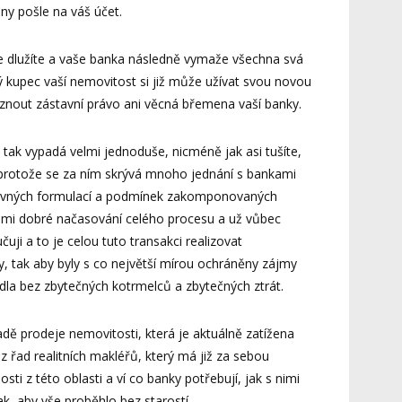
eny pošle na váš účet.
nce dlužíte a vaše banka následně vymaže všechna svá
ý kupec vaší nemovitost si již může užívat svou novou
áznout zástavní právo ani věcná břemena vaší banky.
 tak vypadá velmi jednoduše, nicméně jak asi tušíte,
protože se za ním skrývá mnoho jednání s bankami
vných formulací a podmínek zakomponovaných
lmi dobré načasování celého procesu a už vůbec
ji a to je celou tuto transakci realizovat
, tak aby byly s co největší mírou ochráněny zájmy
dla bez zbytečných kotrmelců a zbytečných ztrát.
adě prodeje nemovitosti, která je aktuálně zatížena
řad realitních makléřů, který má již za sebou
i z této oblasti a ví co banky potřebují, jak s nimi
tak, aby vše proběhlo bez starostí.