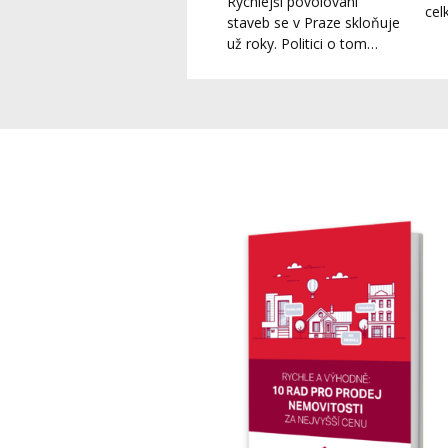
Rychlejší povolování
cel
staveb se v Praze skloňuje
už roky. Politici o tom…