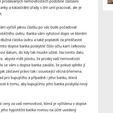
ině prodávaných nemovitostech podobné zástavní
ky a katastrální úřady s tím umí pracovat, ale je
t.
vám vyčíslí jakou částku po vás bude požadovat
otéčního úvěru. Banka vám vyhotoví dopis ve kterém
í dlužná částka úvěru a také poplatek za předčasné
omto dopise banka poskytne číslo účtu kam celkovou
noví datum, do kdy tak musíte učinit. Na tomto datu
, abyste měli jistotu, že prodej vaší nemovitosti
le se vám v dopise banka zaváže, že pokud splníte jí
k zástavní právo tak i související věcná břemena.
d pro kupujícího a případně i jeho banku, která
osti k tomu, aby kupujícímu jeho banka poskytla nový
ní ceny za vaši nemovitost, která je vyčíslena v dopise
bo jeho hypotéční banka rovnou na účet uvedený