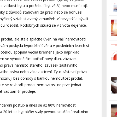
je velikost bytu a potřebují byt větší, nebo musí dojít
bliky z důvodů stěhování za prací nebo se bohužel
ýšlený vztah stvrzený v manželství nevydrží a bývalí
u rozdělit. Podobných situací se v životě děje více.
rodat, ale stále splácíte úvěr, na vaší nemovitosti
 vám poskytla hypotéční úvěr a v posledních letech si
hypotékou spojená věcná břemena jako například
vem ve výhodnějším pořadí nový dluh, závazek
ho práva namísto starého, závazek zástavního
ního práva nebo zákaz zcicení. Tyto zástavní práva
ožňují bez dohody s bankou nemovitost prodat.
ste se rozhodli prodat nemovitost nejprve jednat
at váš záměr prodeje.
andardní postup a dnes se až 80% nemovitostí
20 let se hypotéky staly pevnou součástí realitního