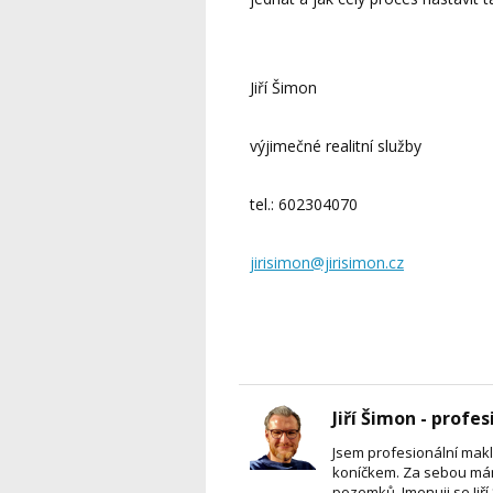
Jiří Šimon
výjimečné realitní služby
tel.: 602304070
jirisimon@jirisimon.cz
Jiří Šimon - profes
Jsem profesionální maklé
koníčkem. Za sebou mám 
pozemků. Jmenuji se Jiř