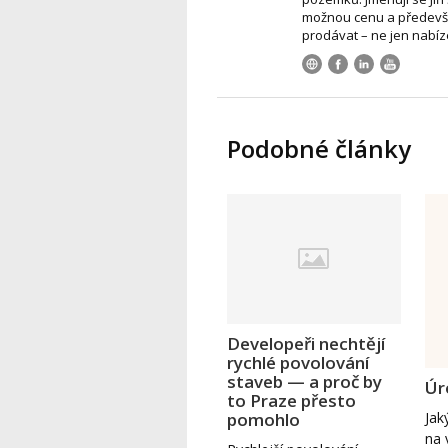
možnou cenu a předevší
prodávat – ne jen nabíz
Podobné články
Developeři nechtějí
rychlé povolování
staveb — a proč by
Úr
to Praze přesto
Jak
pomohlo
na 