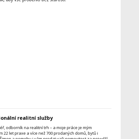
ionální realitní služby
ř, odborník na realitní trh – a moje práce je mým
22 let praxe a více než 700 prodaných domů, bytů i
í Šimon a pomohu i vám prodat vaši nemovitost za nejvyšší