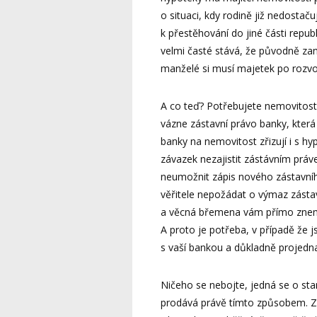
o situaci, kdy rodině již nedostaču
k přestěhování do jiné části repu
velmi časté stává, že původně zam
manželé si musí majetek po rozvod
A co teď? Potřebujete nemovitost p
vázne zástavní právo banky, která
banky na nemovitost zřizují i s 
závazek nezajistit zástávním prá
neumožnit zápis nového zástavní
věřitele nepožádat o výmaz zástav
a věcná břemena vám přímo znem
A proto je potřeba, v případě že j
s vaší bankou a důkladně projedn
Ničeho se nebojte, jedná se o st
prodává právě tímto způsobem. Za 