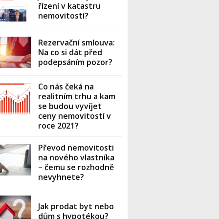
řízení v katastru
nemovitostí?
Rezervační smlouva:
Na co si dát před
podepsáním pozor?
Co nás čeká na
realitním trhu a kam
se budou vyvíjet
ceny nemovitostí v
roce 2021?
Převod nemovitosti
na nového vlastníka
– čemu se rozhodně
nevyhnete?
Jak prodat byt nebo
dům s hypotékou?