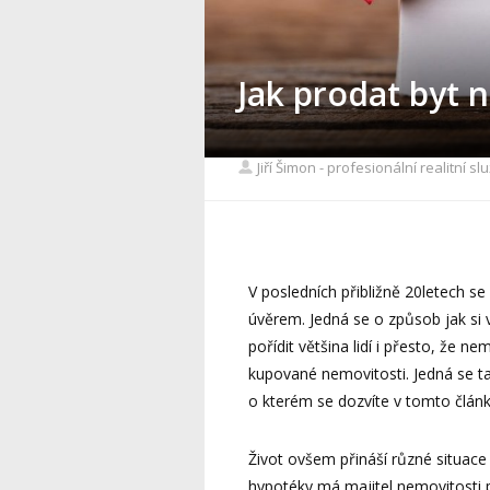
Jak prodat byt
Jiří Šimon - profesionální realitní sl
V posledních přibližně 20letech s
úvěrem. Jedná se o způsob jak si
pořídit většina lidí i přesto, že 
kupované nemovitosti. Jedná se t
o kterém se dozvíte v tomto článk
Život ovšem přináší různé situace 
hypotéky má majitel nemovitosti 