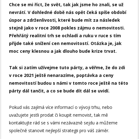
Chce se mi říct, že svět, tak jak jsme ho znali, se už
nevrátí.
V dohledné době nás opět čeká spíše období
úspor a zdrženlivosti, které bude mít za následek
stejně jako v roce 2008 pokles zájmu o nemovitosti.
Přehřátý realitní trh se ochladí a ruku v ruce s tím
přijde také snížení cen nemovitostí. Otázka je, jak
moc ceny klesnou a jak dlouho bude krize trvat.
Tak si zatím užívejme tuto párty, a věřme, že do zdi
v roce 2021 ještě nenarazíme, poptávka a ceny
nemovitostí budou s námi v tomto roce ještě na této
párty dál tančit, a co se bude dít dál se uvidí.
Pokud vás zajímá více informací o vývoji trhu, nebo
uvažujete jestli prodat či koupit nemovist, tak mě
kontaktujte rád se s vámi nezávazně sejdu a můžeme
společně stanovit nejlepší strategii pro váš záměr.