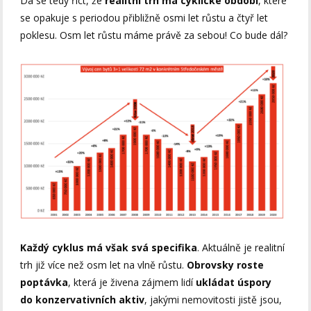
Dá se tedy říct, že
realitní trh má cyklické období
, které
se opakuje s periodou přibližně osmi let růstu a čtyř let
poklesu. Osm let růstu máme právě za sebou! Co bude dál?
Každý cyklus má však svá specifika
. Aktuálně je realitní
trh již více než osm let na vlně růstu.
Obrovsky roste
poptávka
, která je živena zájmem lidí
ukládat úspory
do konzervativních aktiv
, jakými nemovitosti jistě jsou,