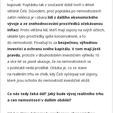
kupovali. Poptávku tak v současné době tvoří v drtivé
většině Češi. Důvodem, proč poptávka po nemovitostech
zatím neklesá je i obava
lidí z dalšího ekonomického
vývoje a ze znehodnocování prostředků očekávanou
inflací
. Proto většina lidí, kteří mají úspory na svých účtech,
ukládá tyto prostředky spíše konzervativně, a to
do nemovitostí. Považují to za
bezpečnou, výhodnou
investici a ochranu svého kapitálu. V tom mají jistě
pravdu
, protože v dlouhodobém investičním výhledu 10
a více let se jasně ukazuje, že na nemovitostech se
v podstatě nedá prodělat. Otázka je, co se stane
na realitním trhu ve chvíli, kdy Češi vyčerpají své úspory,
které jsou ochotni do nemovitostí investičně vložit.
Co nás tedy čeká dál? Jaký bude vývoj realitního trhu
a cen nemovitostí v dalším období?