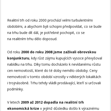
Realitní trh od roku 2000 prochází velmi turbulentními
obdobími, a abychom byli schopni předpovídat, co se bude
na trhu bude dít dál, je potřebné pochopit, co se
na realitním trhu dělo doposud.
Od roku
2000 do roku 2008 jsme zažívali obrovskou
konjunkturu
, kdy růst zájmu kupujících vysoce převyšoval
nabídku na trhu. Díky tomu docházelo k nevídanému růstu
cen nemovitostí, které do té doby nemělo obdoby. Ceny
nemovitostí v tomto období vzrostly v některých lokalitách
i trojnásobně. Trhu tehdy vládli prodávající, kteří si určovali
podmínky.
V letech
2009 až 2012 dopadla na realitní trh
ekonomická krize
v jejímž důsledku došlo k výraznému