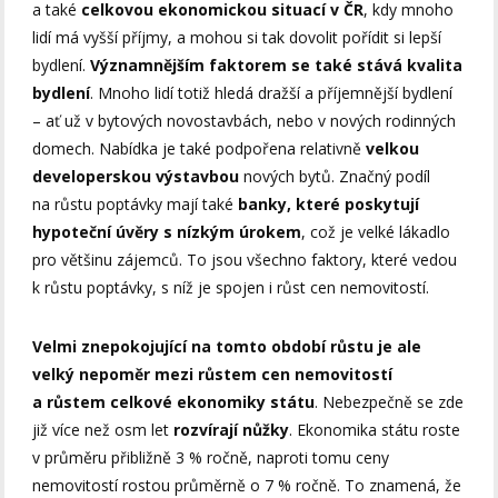
a také
celkovou ekonomickou situací v ČR
, kdy mnoho
lidí má vyšší příjmy, a mohou si tak dovolit pořídit si lepší
bydlení.
Významnějším faktorem se také stává kvalita
bydlení
. Mnoho lidí totiž hledá dražší a příjemnější bydlení
– ať už v bytových novostavbách, nebo v nových rodinných
domech. Nabídka je také podpořena relativně
velkou
developerskou výstavbou
nových bytů. Značný podíl
na růstu poptávky mají také
banky, které poskytují
hypoteční úvěry s nízkým úrokem
, což je velké lákadlo
pro většinu zájemců. To jsou všechno faktory, které vedou
k růstu poptávky, s níž je spojen i růst cen nemovitostí.
Velmi znepokojující na tomto období růstu je ale
velký nepoměr mezi růstem cen nemovitostí
a růstem celkové ekonomiky státu
. Nebezpečně se zde
již více než osm let
rozvírají nůžky
. Ekonomika státu roste
v průměru přibližně 3 % ročně, naproti tomu ceny
nemovitostí rostou průměrně o 7 % ročně. To znamená, že