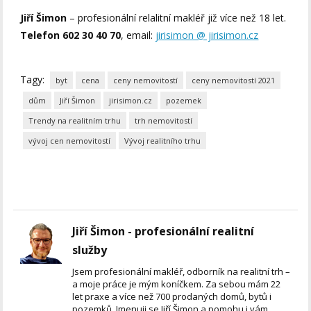
Jiří Šimon
– profesionální relalitní makléř již více než 18 let.
Telefon 602 30 40 70
, email:
jirisimon @ jirisimon.cz
Tagy:
byt
cena
ceny nemovitostí
ceny nemovitostí 2021
dům
Jiří Šimon
jirisimon.cz
pozemek
Trendy na realitním trhu
trh nemovitostí
vývoj cen nemovitostí
Vývoj realitního trhu
Jiří Šimon - profesionální realitní
služby
Jsem profesionální makléř, odborník na realitní trh –
a moje práce je mým koníčkem. Za sebou mám 22
let praxe a více než 700 prodaných domů, bytů i
pozemků. Jmenuji se Jiří Šimon a pomohu i vám