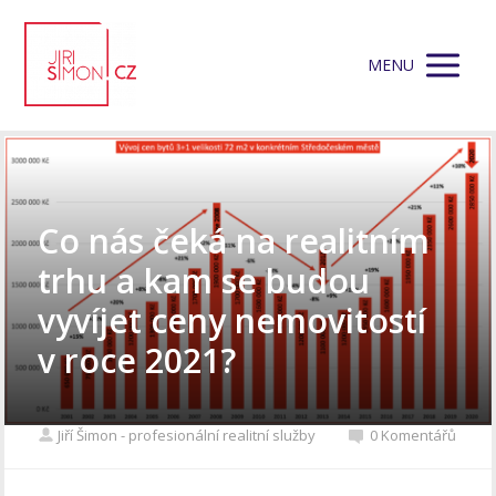
MENU
Co nás čeká na realitním
trhu a kam se budou
vyvíjet ceny nemovitostí
v roce 2021?
Jiří Šimon - profesionální realitní služby
0 Komentářů