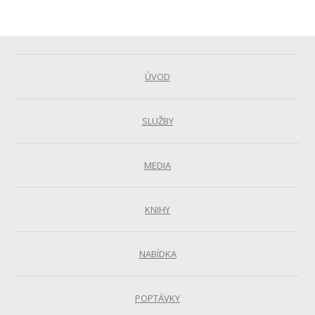
ÚVOD
SLUŽBY
MEDIA
KNIHY
NABÍDKA
POPTÁVKY