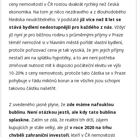
ceny nemovitostí v ČR rostou dvakrát rychleji než česká
ekonomika. Na tom je něco nezdravého a z dlouhodobého
hlediska neudržitelného. V podstatě
již více než 8 let se
stává bydlení nedostupnější pro každého z nás.
Vždyť
již nyní je pro běžnou rodinu s průměrnými příjmy v Praze
téměř nemožné si v hlavním městě pořídit vlastní bydlení,
protože pořizovací cena je tak vysoká, že jim jejich příjmy
nestačí ani na splátku hypotéky, a to ani není potřeba
zmiňovat nutnost mít k dispozici počáteční ekvitu ve výši
10-20% z ceny nemovitosti, protože tato částka se v Praze
pohybuje v řádu miliónů korun a ne všichni jsou schopni
takovou částku našetřit.
Z uvedeného jasně plyne, že
zde máme nafouklou
bublinu
.
Není otázkou jestli, ale kdy tato bublina
splaskne.
Zatím se zdá, že realitní trh drží, zájem
kupujících je stále velký, ale již
v roce 2020 na trhu
chyběli zahraniční investoři
, kteří v ČR nemovitosti