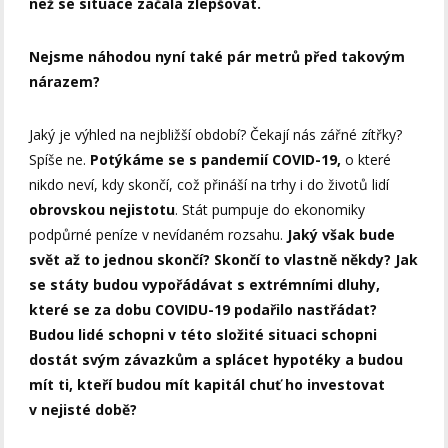
než se situace začala zlepšovat.
Nejsme náhodou nyní také pár metrů před takovým
nárazem?
Jaký je výhled na nejbližší období? Čekají nás zářné zítřky?
Spíše ne.
Potýkáme se s pandemií COVID-19,
o které
nikdo neví, kdy skončí, což přináší na trhy i do životů lidí
obrovskou nejistotu
. Stát pumpuje do ekonomiky
podpůrné peníze v nevídaném rozsahu.
Jaký však bude
svět až to jednou skončí? Skončí to vlastně někdy? Jak
se státy budou vypořádávat s extrémními dluhy,
které se za dobu COVIDU-19 podařilo nastřádat?
Budou lidé schopni v této složité situaci schopni
dostát svým závazkům a splácet hypotéky a budou
mít ti, kteří budou mít kapitál chuť ho investovat
v nejisté době?