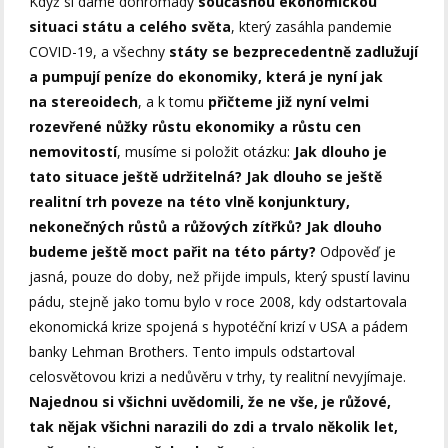
Když si dáme dohromady
současnou ekonomickou
situaci státu a celého světa
, který zasáhla pandemie
COVID-19, a všechny
státy se bezprecedentně zadlužují
a pumpují peníze do ekonomiky, která je nyní jak
na stereoidech
, a k tomu
přičteme již nyní velmi
rozevřené nůžky růstu ekonomiky a růstu cen
nemovitostí
, musíme si položit otázku:
Jak dlouho je
tato situace ještě udržitelná? Jak dlouho se ještě
realitní trh poveze na této vlně konjunktury,
nekonečných růstů a růžových zítřků? Jak dlouho
budeme ještě moct pařit na této párty?
Odpověď je
jasná, pouze do doby, než přijde impuls, který spustí lavinu
pádu, stejně jako tomu bylo v roce 2008, kdy odstartovala
ekonomická krize spojená s hypotéční krizí v USA a pádem
banky Lehman Brothers. Tento impuls odstartoval
celosvětovou krizi a nedůvěru v trhy, ty realitní nevyjímaje.
Najednou si všichni uvědomili, že ne vše, je růžové,
tak nějak všichni narazili do zdi a trvalo několik let,