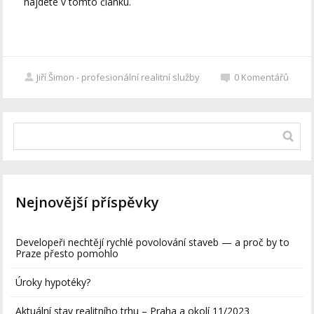
najdete v tomto článku.
Jiří Šimon - profesionální realitní služby
0
Komentářů
Nejnovější příspěvky
Developeři nechtějí rychlé povolování staveb — a proč by to
Praze přesto pomohlo
Úroky hypotéky?
Aktuální stav realitního trhu – Praha a okolí 11/2023