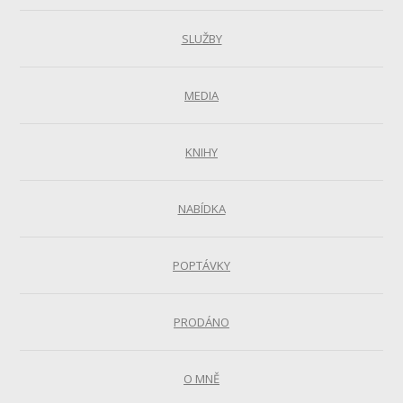
SLUŽBY
MEDIA
KNIHY
NABÍDKA
POPTÁVKY
PRODÁNO
O MNĚ