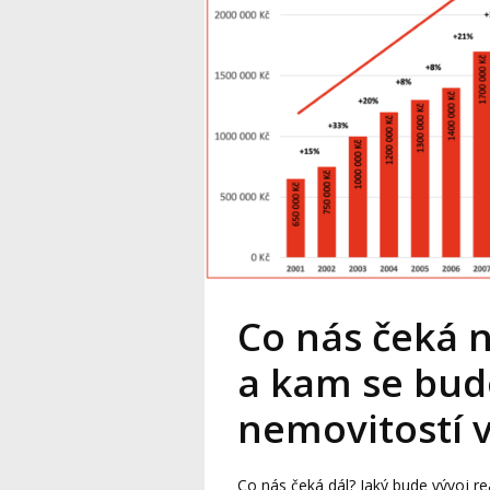
Co nás čeká n
a kam se bud
nemovitostí v
Co nás čeká dál? Jaký bude vývoj re