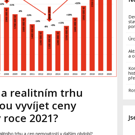
Dev
sta
po
Úro
Akt
a o
Kom
his
pře
a realitním trhu
Ros
ou vyvíjet ceny
 roce 2021?
J
alitního trhu a cen nemovitostí v dalším období?