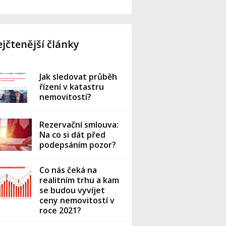
jčtenější články
Jak sledovat průběh
řízení v katastru
nemovitostí?
Rezervační smlouva:
Na co si dát před
podepsáním pozor?
Co nás čeká na
realitním trhu a kam
se budou vyvíjet
ceny nemovitostí v
roce 2021?