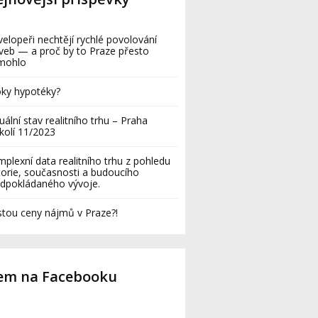
elopeři nechtějí rychlé povolování
veb — a proč by to Praze přesto
mohlo
ky hypotéky?
uální stav realitního trhu – Praha
kolí 11/2023
plexní data realitního trhu z pohledu
torie, současnosti a budoucího
dpokládaného vývoje.
tou ceny nájmů v Praze?!
sem na Facebooku