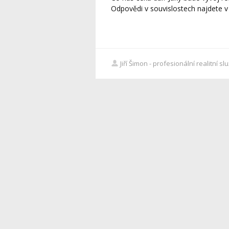
Odpovědi v souvislostech najdete v
Jiří Šimon - profesionální realitní sl