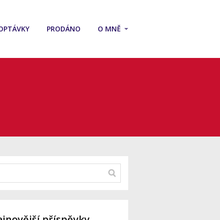
OPTÁVKY
PRODÁNO
O MNĚ
jnovější příspěvky