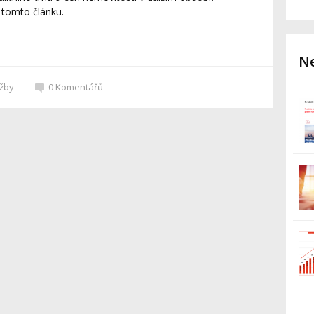
 tomto článku.
Ne
užby
0
Komentářů