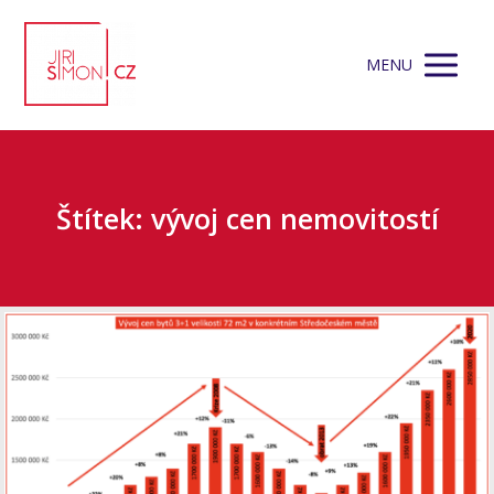
MENU
Štítek: vývoj cen nemovitostí