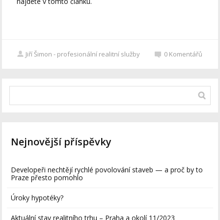
najdete v tomto článku.
Jiří Šimon - profesionální realitní služby
0
Komentářů
Nejnovější příspěvky
Developeři nechtějí rychlé povolování staveb — a proč by to
Praze přesto pomohlo
Úroky hypotéky?
Aktuální stav realitního trhu – Praha a okolí 11/2023