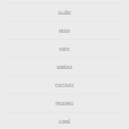
SLUŽBY
MEDIA
KNIHY
NABÍDKA
POPTÁVKY
PRODÁNO
O MNĚ