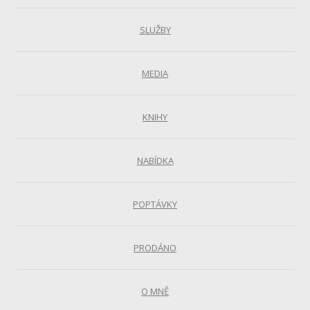
SLUŽBY
MEDIA
KNIHY
NABÍDKA
POPTÁVKY
PRODÁNO
O MNĚ