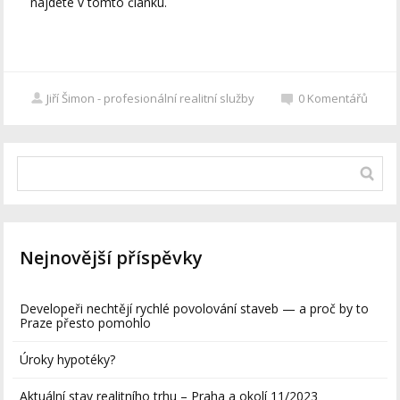
najdete v tomto článku.
Jiří Šimon - profesionální realitní služby
0
Komentářů
Nejnovější příspěvky
Developeři nechtějí rychlé povolování staveb — a proč by to
Praze přesto pomohlo
Úroky hypotéky?
Aktuální stav realitního trhu – Praha a okolí 11/2023